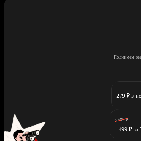
Поднимем рез
279
₽
в н
3 587
₽
1 499
₽
за 