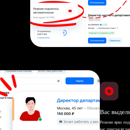
Вас выделя
Резюме ярко под
вас пригласят р