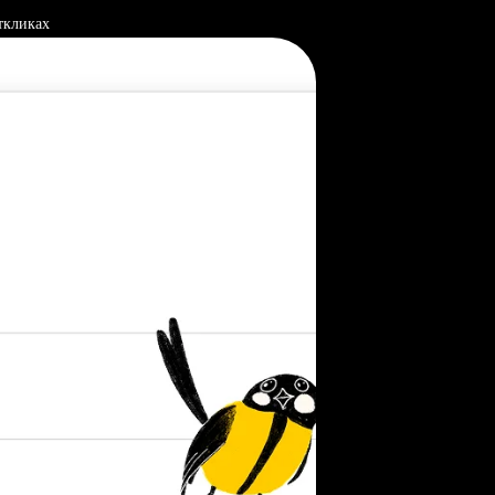
ткликах