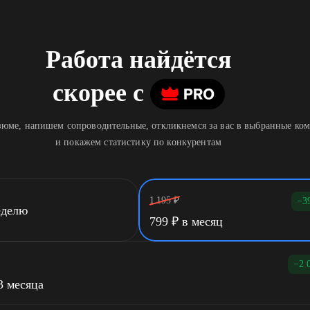
Работа найдётся
скорее
c
юме, напишем сопроводительные, откликнемся за вас в выбранные ко
и покажем статистику по конкурентам
1 195
₽
−3
еделю
799
₽
в месяц
−2 
3 месяца