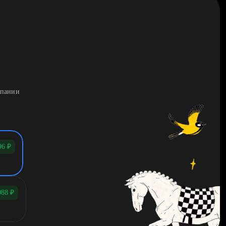
мпании
96
₽
088
₽