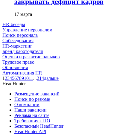
закрывать дефицит кадров
17 марта
HR-беседы
Управление персоналом
Поиск персонала
Собеседования
HR-маркетинг
Бренд работодателя
Оценка и развитие навыков
Трудовое право
Обновления
Автоматизация HR
1
2
3
4
5
6
7
8
9
10
11
...
214
дальше
HeadHunter
Размещение вакансий
Поиск по резюме
О компании
Наши вакансии
Реклама на сайте
Требования к ПО
Безопасный HeadHunter
HeadHunter API