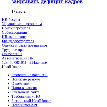
закрывать дефицит кадров
17 марта
HR-беседы
Управление персоналом
Поиск персонала
Собеседования
HR-маркетинг
Бренд работодателя
Оценка и развитие навыков
Трудовое право
Обновления
Автоматизация HR
1
2
3
4
5
6
7
8
9
10
11
...
214
дальше
HeadHunter
Размещение вакансий
Поиск по резюме
О компании
Наши вакансии
Реклама на сайте
Требования к ПО
Безопасный HeadHunter
HeadHunter API