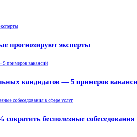
орые прогнозируют эксперты
льных кандидатов — 5 примеров ваканс
% сократить бесполезные собеседования 