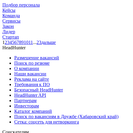
Подбор персонала
Кейсы
Команда
Сервисы
Закон
Лидер
Стартап
1
2
3
4
5
6
7
8
9
10
11
...
23
дальше
HeadHunter
Размещение вакансий
Поиск по резюме
О компании
Наши вакансии
Реклама на сайте
Требования к ПО
Безопасный HeadHunter
HeadHunter API
Партнерам
Инвесторам
Каталог компаний
Поиск по вакансиям в Дружбе (Хабаровский край)
Сетка: соцсеть для нетворкинга
Соискателям