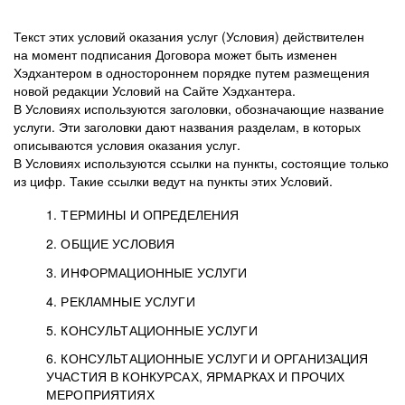
Текст этих условий оказания услуг (Условия) действителен
на момент подписания Договора может быть изменен
Хэдхантером в одностороннем порядке путем размещения
новой редакции Условий на Сайте Хэдхантера.
В Условиях используются заголовки, обозначающие название
услуги. Эти заголовки дают названия разделам, в которых
описываются условия оказания услуг.
В Условиях используются ссылки на пункты, состоящие только
из цифр. Такие ссылки ведут на пункты этих Условий.
1. ТЕРМИНЫ И ОПРЕДЕЛЕНИЯ
2. ОБЩИЕ УСЛОВИЯ
3. ИНФОРМАЦИОННЫЕ УСЛУГИ
1.1. Хэдхантер, или
Хэдхантер, ООО
4. РЕКЛАМНЫЕ УСЛУГИ
HeadHunter, или
«Хэдхантер», ИНН
2.1. Типы и статусы регистрации
5. КОНСУЛЬТАЦИОННЫЕ УСЛУГИ
Исполнитель
7718620740, адрес:
Типы регистрации
3.1. Предоставление доступа к базе данных
2.2. Активация услуг
6. КОНСУЛЬТАЦИОННЫЕ УСЛУГИ И ОРГАНИЗАЦИЯ
125047, г. Москва,
резюме с предложениями Соискателей
Описание и активация
УЧАСТИЯ В КОНКУРСАХ, ЯРМАРКАХ И ПРОЧИХ
2.1.1. Заказчику может быть присвоен один
4.0. Общие условия оказания рекламных услуг
внутригородская
о трудоустройстве с возможностью просмотра
МЕРОПРИЯТИЯХ
из Типов регистраций.
территория
4.0.1. Хэдхантер оказывает Заказчику услугу