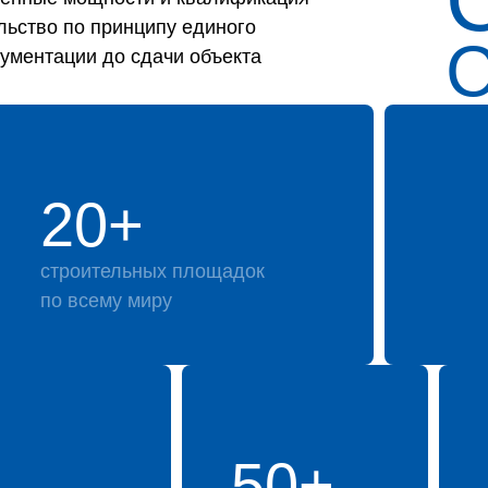
льство по принципу единого
кументации до сдачи объекта
20+
строительных площадок
по всему миру
50+