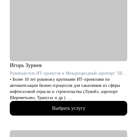
Игорь
Зуриев
Руководитель ИТ-проектов в Международный аэропорт "Шереметьево" / ex-Лукойл
• Более 10 лет руковожу крупными ИТ-проектами по
автоматизации бизнес-процессов для заказчиков из сферы
нефтегазовой отрасли и строительства (Лукойл, аэропорт
Шереметьево, Трансгаз и др.).
• Принимал участие в реализации крупных ИТ-проектов по
Выбрать услугу
разработке цифровых продуктов.
• Руковожу проектами по автоматизации бизнеса и внедрения
систем на базе искусственного интеллекта.
• На протяжении 3-х лет являюсь автором и преподавателем
более 50-ти образовательных программ по Проджект/