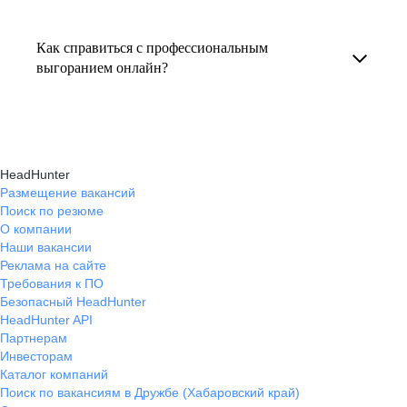
Консультация по выгоранию на работе
индивидуальные консультации онлайн.
текущем месте работы и о том, кому он будет
помогает понять причины эмоционального
полезен, с какими запросами работает.
Как справиться с профессиональным
истощения, разработать персональный план
выгоранием онлайн?
Вы точно найдёте того, кто вам нужен!
восстановления и снова обрести энергию
На платформе hh.ru вы можете получить
и мотивацию в профессиональной
онлайн-консультации экспертов, которые
деятельности.
научат вас эффективно справляться
HeadHunter
с профессиональным выгоранием,
Размещение вакансий
Поиск по резюме
восстанавливать баланс и достигать карьерных
О компании
целей без стресса.
Наши вакансии
Реклама на сайте
Требования к ПО
Безопасный HeadHunter
HeadHunter API
Партнерам
Инвесторам
Каталог компаний
Поиск по вакансиям в Дружбе (Хабаровский край)