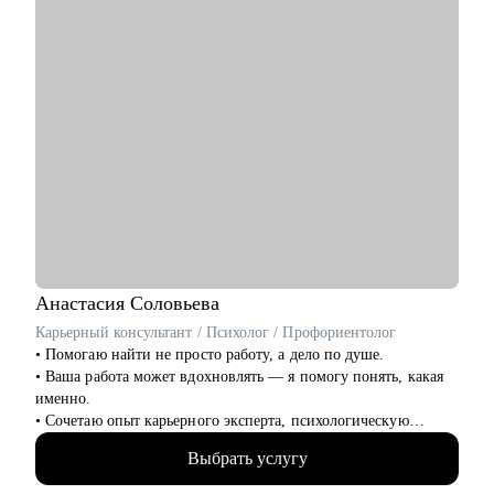
софт-скиллы стоит развивать именно вам
• Разобраться с продуктовой аналитикой, метриками и
исследованиями
• Просто поговорить по-человечески, если вы чувствуете, что
застряли, запутались или не понимаете, куда двигаться
дальше :)
Анастасия
Соловьева
Карьерный консультант / Психолог / Профориентолог
• Помогаю найти не просто работу, а дело по душе.
• Ваша работа может вдохновлять — я помогу понять, какая
именно.
• Сочетаю опыт карьерного эксперта, психологическую
глубину и стратегическое мышление.
Выбрать услугу
• 13+ лет в HR и карьерной экспертизе
• 5000+ собеседований