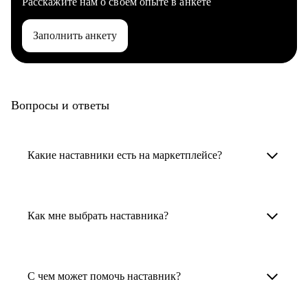
Расскажите нам о своем опыте в анкете
Заполнить анкету
Вопросы и ответы
Какие наставники есть на маркетплейсе?
Карьерные наставники — это HR-
специалисты, карьерные консультанты,
Как мне выбрать наставника?
психологи, резюмерайтеры и менторы.
Умный поиск поможет в три клика выбрать
Менторы работают в ИТ, дизайне, других
наставника для достижения вашей цели.
С чем может помочь наставник?
узкоспециализированных сферах. Они
помогут прокачать навыки, построить