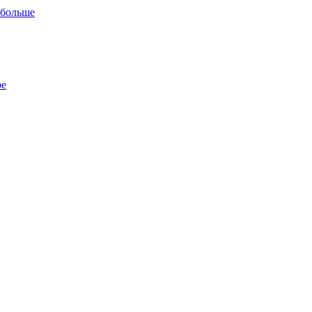
 больше
ре