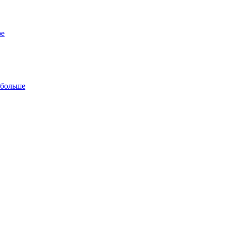
ре
 больше