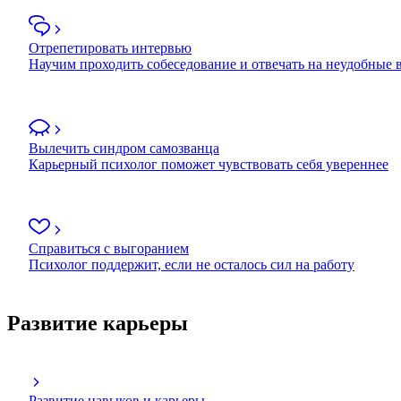
Отрепетировать интервью
Научим проходить собеседование и отвечать на неудобные
Вылечить синдром самозванца
Карьерный психолог поможет чувствовать себя увереннее
Справиться с выгоранием
Психолог поддержит, если не осталось сил на работу
Развитие карьеры
Развитие навыков и карьеры